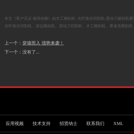
本文《客户见证 值得信赖》由木工雕刻机- 光纤激光切割机-震动刀裁切
光纤激光切割机
、
巡边雕刻机
、
震动刀切割机
、
木工雕刻机
、赛迪克雕刻机
上一个：
穿墙而入 强势来袭！
下一个：没有了...
应用视频
技术支持
招贤纳士
联系我们
XML